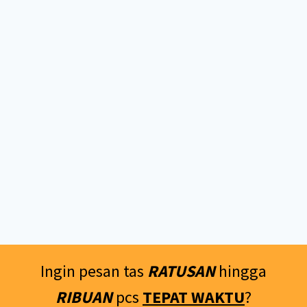
Ingin pesan tas
RATUSAN
hingga
RIBUAN
pcs
TEPAT WAKTU
?