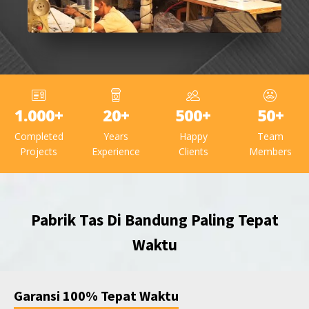
1.000+
20+
500+
50+
Completed
Years
Happy
Team
Projects
Experience
Clients
Members
Pabrik Tas Di Bandung Paling Tepat
Waktu
Garansi 100% Tepat Waktu